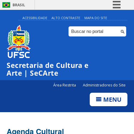
BRASIL
Simplifique!
ACESSIBILIDADE
ALTO CONTRASTE
MAPA DO SITE
Comunica BR
Participe
Acesso à informação
0:00
Legislação
Secretaria de Cultura e
1:00
Canais
Arte | SeCArte
2:00
Área Restrita
Administradores do Site
MENU
3:00
4:00
Agenda Cultural