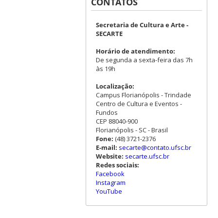
CONTATOS
Secretaria de Cultura e Arte -
SECARTE
Horário de atendimento:
De segunda a sexta-feira das 7h
às 19h
Localização:
Campus Florianópolis - Trindade
Centro de Cultura e Eventos -
Fundos
CEP 88040-900
Florianópolis - SC - Brasil
Fone:
(48) 3721-2376
E-mail:
secarte@contato.ufsc.br
Website:
secarte.ufsc.br
Redes sociais:
Facebook
Instagram
YouTube