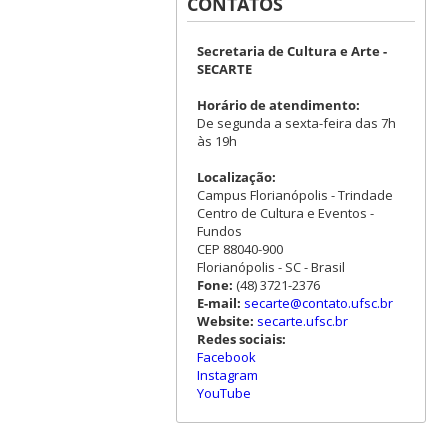
CONTATOS
Secretaria de Cultura e Arte -
SECARTE
Horário de atendimento:
De segunda a sexta-feira das 7h
às 19h
Localização:
Campus Florianópolis - Trindade
Centro de Cultura e Eventos -
Fundos
CEP 88040-900
Florianópolis - SC - Brasil
Fone:
(48) 3721-2376
E-mail:
secarte@contato.ufsc.br
Website:
secarte.ufsc.br
Redes sociais:
Facebook
Instagram
YouTube