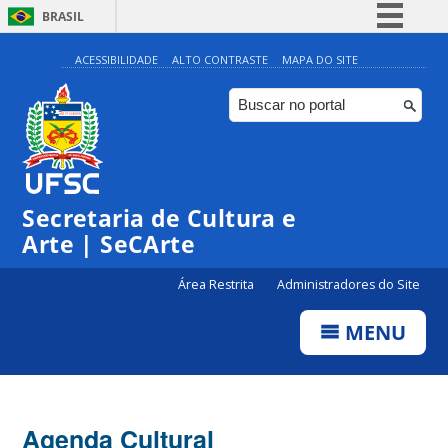
BRASIL
Simplifique!
ACESSIBILIDADE
ALTO CONTRASTE
MAPA DO SITE
Comunica BR
Participe
Acesso à informação
0:00
Legislação
Secretaria de Cultura e
1:00
Canais
Arte | SeCArte
2:00
Área Restrita
Administradores do Site
MENU
3:00
4:00
Agenda Cultural