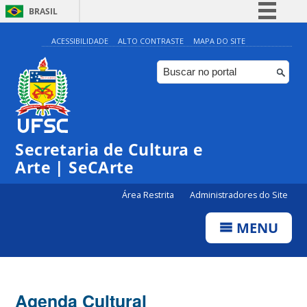
BRASIL
Simplifique!
ACESSIBILIDADE
ALTO CONTRASTE
MAPA DO SITE
Comunica BR
Participe
Acesso à informação
0:00
Legislação
Secretaria de Cultura e
1:00
Canais
Arte | SeCArte
2:00
Área Restrita
Administradores do Site
MENU
3:00
4:00
Agenda Cultural