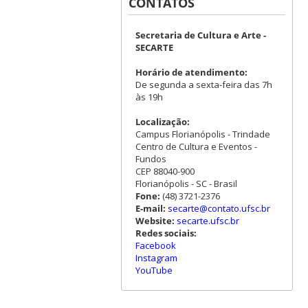
CONTATOS
Secretaria de Cultura e Arte -
SECARTE
Horário de atendimento:
De segunda a sexta-feira das 7h
às 19h
Localização:
Campus Florianópolis - Trindade
Centro de Cultura e Eventos -
Fundos
CEP 88040-900
Florianópolis - SC - Brasil
Fone:
(48) 3721-2376
E-mail:
secarte@contato.ufsc.br
Website:
secarte.ufsc.br
Redes sociais:
Facebook
Instagram
YouTube