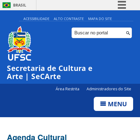
BRASIL
Simplifique!
ACESSIBILIDADE
ALTO CONTRASTE
MAPA DO SITE
Comunica BR
Participe
Acesso à informação
0:00
Legislação
Secretaria de Cultura e
1:00
Canais
Arte | SeCArte
2:00
Área Restrita
Administradores do Site
MENU
3:00
4:00
Agenda Cultural