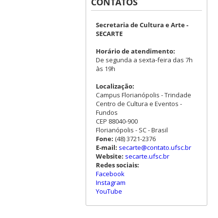
CONTATOS
Secretaria de Cultura e Arte -
SECARTE
Horário de atendimento:
De segunda a sexta-feira das 7h
às 19h
Localização:
Campus Florianópolis - Trindade
Centro de Cultura e Eventos -
Fundos
CEP 88040-900
Florianópolis - SC - Brasil
Fone:
(48) 3721-2376
E-mail:
secarte@contato.ufsc.br
Website:
secarte.ufsc.br
Redes sociais:
Facebook
Instagram
YouTube