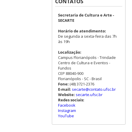
CONTATOS
Secretaria de Cultura e Arte -
SECARTE
Horário de atendimento:
De segunda a sexta-feira das 7h
às 19h
Localização:
Campus Florianópolis - Trindade
Centro de Cultura e Eventos -
Fundos
CEP 88040-900
Florianópolis - SC - Brasil
Fone:
(48) 3721-2376
E-mail:
secarte@contato.ufsc.br
Website:
secarte.ufsc.br
Redes sociais:
Facebook
Instagram
YouTube