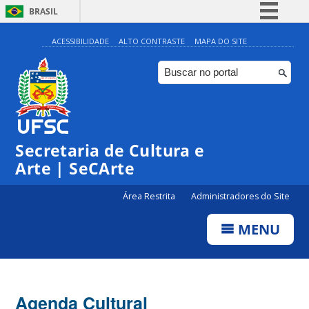
BRASIL
Simplifique!
ACESSIBILIDADE
ALTO CONTRASTE
MAPA DO SITE
Comunica BR
Participe
Acesso à informação
0:00
Legislação
Secretaria de Cultura e
1:00
Canais
Arte | SeCArte
2:00
Área Restrita
Administradores do Site
MENU
3:00
4:00
Agenda Cultural