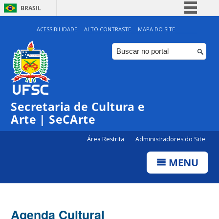
BRASIL
Simplifique!
ACESSIBILIDADE
ALTO CONTRASTE
MAPA DO SITE
Comunica BR
Participe
Acesso à informação
0:00
Legislação
Secretaria de Cultura e
1:00
Canais
Arte | SeCArte
2:00
Área Restrita
Administradores do Site
MENU
3:00
4:00
Agenda Cultural