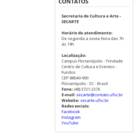
CONTATOS
Secretaria de Cultura e Arte -
SECARTE
Horário de atendimento:
De segunda a sexta-feira das 7h
às 19h
Localização:
Campus Florianópolis - Trindade
Centro de Cultura e Eventos -
Fundos
CEP 88040-900
Florianópolis - SC - Brasil
Fone:
(48) 3721-2376
E-mail:
secarte@contato.ufsc.br
Website:
secarte.ufsc.br
Redes sociais:
Facebook
Instagram
YouTube