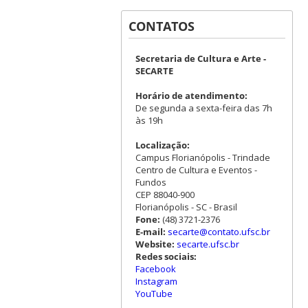
CONTATOS
Secretaria de Cultura e Arte -
SECARTE
Horário de atendimento:
De segunda a sexta-feira das 7h
às 19h
Localização:
Campus Florianópolis - Trindade
Centro de Cultura e Eventos -
Fundos
CEP 88040-900
Florianópolis - SC - Brasil
Fone:
(48) 3721-2376
E-mail:
secarte@contato.ufsc.br
Website:
secarte.ufsc.br
Redes sociais:
Facebook
Instagram
YouTube