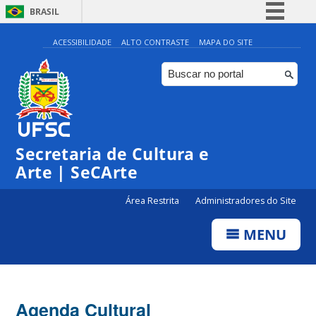
BRASIL
Simplifique!
ACESSIBILIDADE
ALTO CONTRASTE
MAPA DO SITE
Comunica BR
Participe
Acesso à informação
Legislação
Secretaria de Cultura e
Canais
Arte | SeCArte
Área Restrita
Administradores do Site
MENU
Agenda Cultural