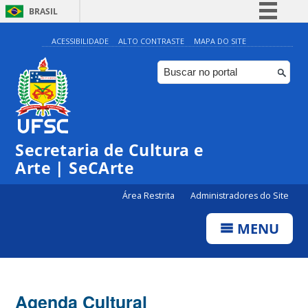
BRASIL
Simplifique!
ACESSIBILIDADE
ALTO CONTRASTE
MAPA DO SITE
Comunica BR
Participe
Acesso à informação
0:00
Legislação
Secretaria de Cultura e
1:00
Canais
Arte | SeCArte
2:00
Área Restrita
Administradores do Site
MENU
3:00
4:00
Agenda Cultural