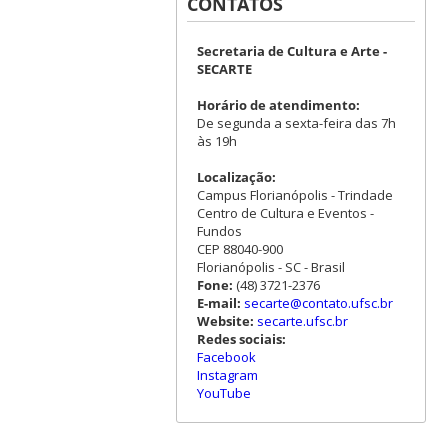
CONTATOS
Secretaria de Cultura e Arte -
SECARTE
Horário de atendimento:
De segunda a sexta-feira das 7h
às 19h
Localização:
Campus Florianópolis - Trindade
Centro de Cultura e Eventos -
Fundos
CEP 88040-900
Florianópolis - SC - Brasil
Fone:
(48) 3721-2376
E-mail:
secarte@contato.ufsc.br
Website:
secarte.ufsc.br
Redes sociais:
Facebook
Instagram
YouTube