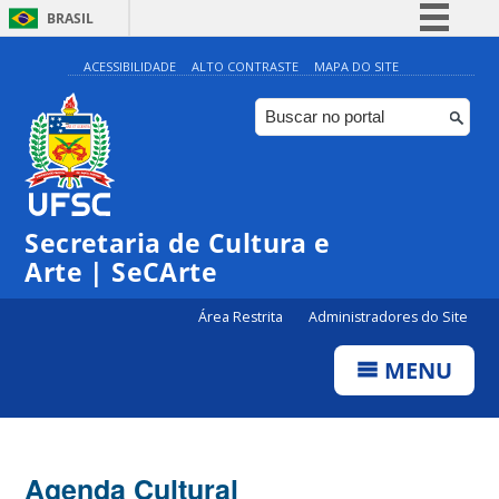
BRASIL
Simplifique!
ACESSIBILIDADE
ALTO CONTRASTE
MAPA DO SITE
Comunica BR
Participe
Acesso à informação
Legislação
Secretaria de Cultura e
Canais
Arte | SeCArte
Área Restrita
Administradores do Site
MENU
Agenda Cultural