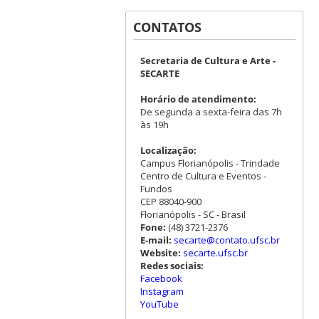
CONTATOS
Secretaria de Cultura e Arte -
SECARTE
Horário de atendimento:
De segunda a sexta-feira das 7h
às 19h
Localização:
Campus Florianópolis - Trindade
Centro de Cultura e Eventos -
Fundos
CEP 88040-900
Florianópolis - SC - Brasil
Fone:
(48) 3721-2376
E-mail:
secarte@contato.ufsc.br
Website:
secarte.ufsc.br
Redes sociais:
Facebook
Instagram
YouTube