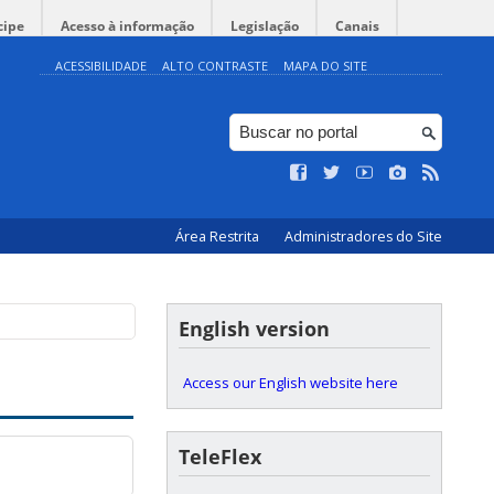
cipe
Acesso à informação
Legislação
Canais
ACESSIBILIDADE
ALTO CONTRASTE
MAPA DO SITE
Área Restrita
Administradores do Site
English version
Access our English website here
TeleFlex