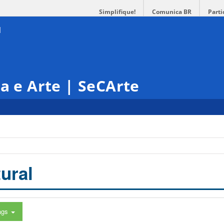
Simplifique!
Comunica BR
Parti
ra e Arte | SeCArte
ural
ags