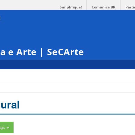
Simplifique!
Comunica BR
Parti
ra e Arte | SeCArte
ural
ags