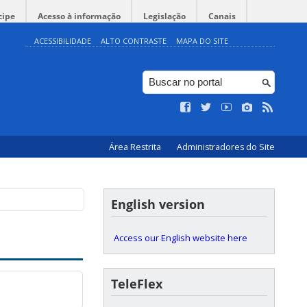
cipe
Acesso à informação
Legislação
Canais
ACESSIBILIDADE
ALTO CONTRASTE
MAPA DO SITE
Área Restrita
Administradores do Site
English version
Access our English website here
TeleFlex