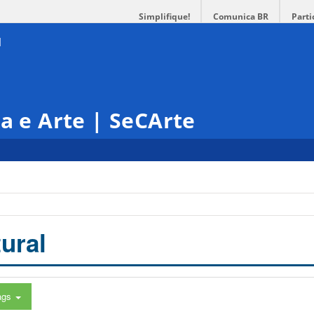
Simplifique!
Comunica BR
Parti
ra e Arte | SeCArte
ural
ags