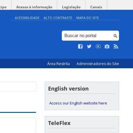
cipe
Acesso à informação
Legislação
Canais
ACESSIBILIDADE
ALTO CONTRASTE
MAPA DO SITE
Área Restrita
Administradores do Site
English version
Access our English website here
TeleFlex