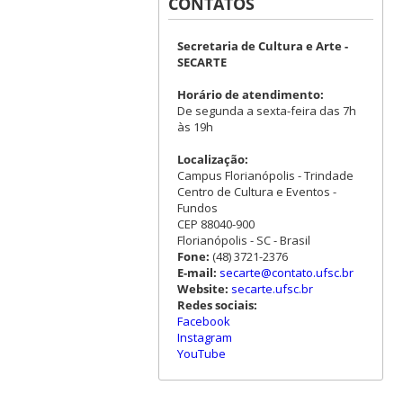
CONTATOS
Secretaria de Cultura e Arte -
SECARTE
Horário de atendimento:
De segunda a sexta-feira das 7h
às 19h
Localização:
Campus Florianópolis - Trindade
Centro de Cultura e Eventos -
Fundos
CEP 88040-900
Florianópolis - SC - Brasil
Fone:
(48) 3721-2376
E-mail:
secarte@contato.ufsc.br
Website:
secarte.ufsc.br
Redes sociais:
Facebook
Instagram
YouTube