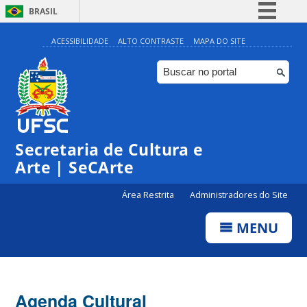
BRASIL
Simplifique!
ACESSIBILIDADE
ALTO CONTRASTE
MAPA DO SITE
Comunica BR
Participe
Acesso à informação
0:00
Legislação
Secretaria de Cultura e
1:00
Canais
Arte | SeCArte
2:00
Área Restrita
Administradores do Site
MENU
3:00
4:00
Agenda Cultural