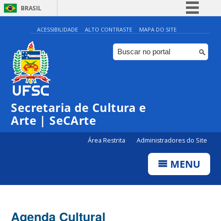
BRASIL
Simplifique!
ACESSIBILIDADE
ALTO CONTRASTE
MAPA DO SITE
Comunica BR
Participe
Acesso à informação
0:00
Legislação
Secretaria de Cultura e
1:00
Canais
Arte | SeCArte
2:00
Área Restrita
Administradores do Site
MENU
3:00
4:00
Agenda Cultural