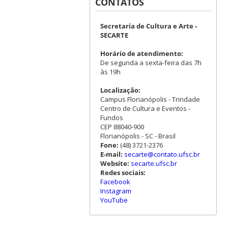
CONTATOS
Secretaria de Cultura e Arte -
SECARTE
Horário de atendimento:
De segunda a sexta-feira das 7h
às 19h
Localização:
Campus Florianópolis - Trindade
Centro de Cultura e Eventos -
Fundos
CEP 88040-900
Florianópolis - SC - Brasil
Fone:
(48) 3721-2376
E-mail:
secarte@contato.ufsc.br
Website:
secarte.ufsc.br
Redes sociais:
Facebook
Instagram
YouTube