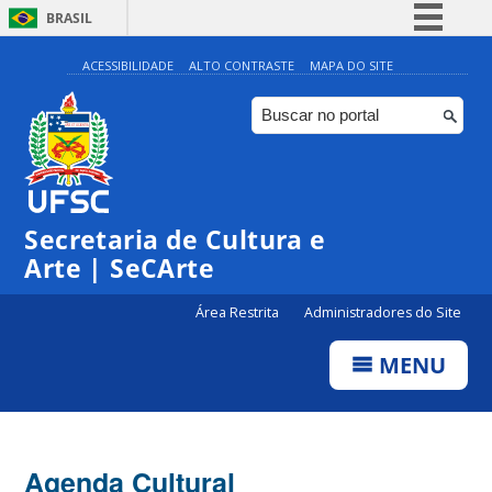
BRASIL
Simplifique!
ACESSIBILIDADE
ALTO CONTRASTE
MAPA DO SITE
Comunica BR
Participe
Acesso à informação
0:00
Legislação
Secretaria de Cultura e
1:00
Canais
Arte | SeCArte
2:00
Área Restrita
Administradores do Site
MENU
3:00
4:00
Agenda Cultural