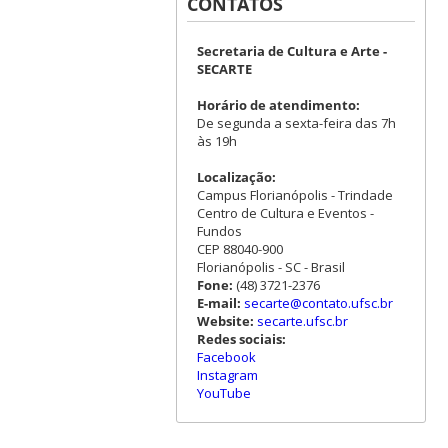
CONTATOS
Secretaria de Cultura e Arte -
SECARTE
Horário de atendimento:
De segunda a sexta-feira das 7h
às 19h
Localização:
Campus Florianópolis - Trindade
Centro de Cultura e Eventos -
Fundos
CEP 88040-900
Florianópolis - SC - Brasil
Fone:
(48) 3721-2376
E-mail:
secarte@contato.ufsc.br
Website:
secarte.ufsc.br
Redes sociais:
Facebook
Instagram
YouTube