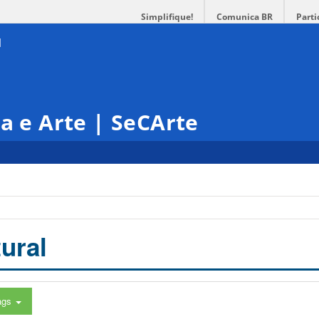
Simplifique!
Comunica BR
Parti
ra e Arte | SeCArte
ural
ags