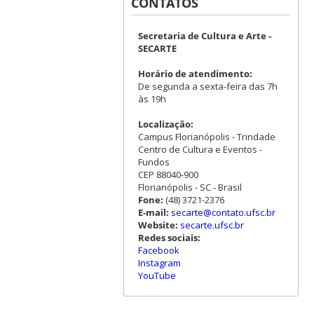
CONTATOS
Secretaria de Cultura e Arte -
SECARTE
Horário de atendimento:
De segunda a sexta-feira das 7h
às 19h
Localização:
Campus Florianópolis - Trindade
Centro de Cultura e Eventos -
Fundos
CEP 88040-900
Florianópolis - SC - Brasil
Fone:
(48) 3721-2376
E-mail:
secarte@contato.ufsc.br
Website:
secarte.ufsc.br
Redes sociais:
Facebook
Instagram
YouTube