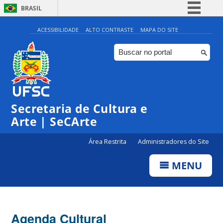
BRASIL
Simplifique!
ACESSIBILIDADE
ALTO CONTRASTE
MAPA DO SITE
Comunica BR
Participe
Acesso à informação
0:00
Legislação
Secretaria de Cultura e
1:00
Canais
Arte | SeCArte
2:00
Área Restrita
Administradores do Site
MENU
3:00
4:00
Agenda Cultural