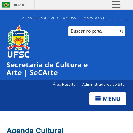
BRASIL
Simplifique!
ACESSIBILIDADE
ALTO CONTRASTE
MAPA DO SITE
Comunica BR
Participe
Acesso à informação
0:00
Legislação
Secretaria de Cultura e
1:00
Canais
Arte | SeCArte
2:00
Área Restrita
Administradores do Site
MENU
3:00
4:00
Agenda Cultural