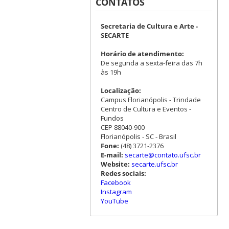
CONTATOS
Secretaria de Cultura e Arte -
SECARTE
Horário de atendimento:
De segunda a sexta-feira das 7h
às 19h
Localização:
Campus Florianópolis - Trindade
Centro de Cultura e Eventos -
Fundos
CEP 88040-900
Florianópolis - SC - Brasil
Fone:
(48) 3721-2376
E-mail:
secarte@contato.ufsc.br
Website:
secarte.ufsc.br
Redes sociais:
Facebook
Instagram
YouTube