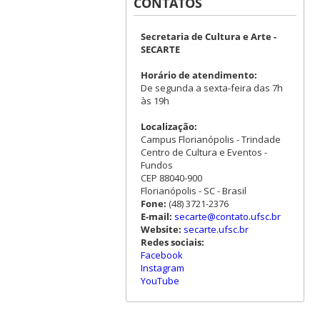
CONTATOS
Secretaria de Cultura e Arte -
SECARTE
Horário de atendimento:
De segunda a sexta-feira das 7h
às 19h
Localização:
Campus Florianópolis - Trindade
Centro de Cultura e Eventos -
Fundos
CEP 88040-900
Florianópolis - SC - Brasil
Fone:
(48) 3721-2376
E-mail:
secarte@contato.ufsc.br
Website:
secarte.ufsc.br
Redes sociais:
Facebook
Instagram
YouTube