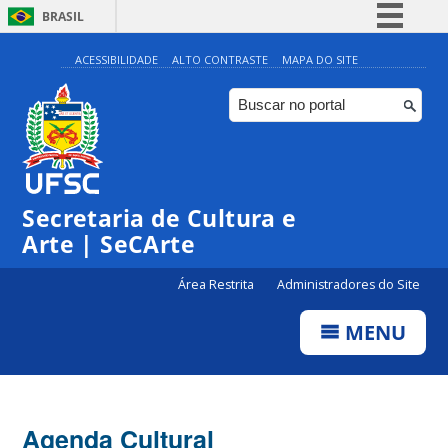
BRASIL
Simplifique!
ACESSIBILIDADE
ALTO CONTRASTE
MAPA DO SITE
Comunica BR
Participe
Acesso à informação
0:00
Legislação
Secretaria de Cultura e
1:00
Canais
Arte | SeCArte
2:00
Área Restrita
Administradores do Site
MENU
3:00
4:00
Agenda Cultural