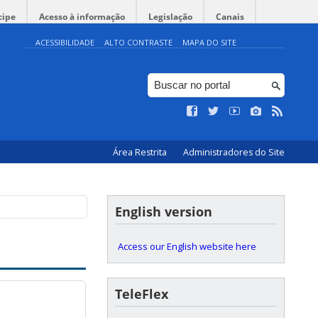
cipe
Acesso à informação
Legislação
Canais
ACESSIBILIDADE
ALTO CONTRASTE
MAPA DO SITE
Área Restrita
Administradores do Site
English version
Access our English website here
TeleFlex