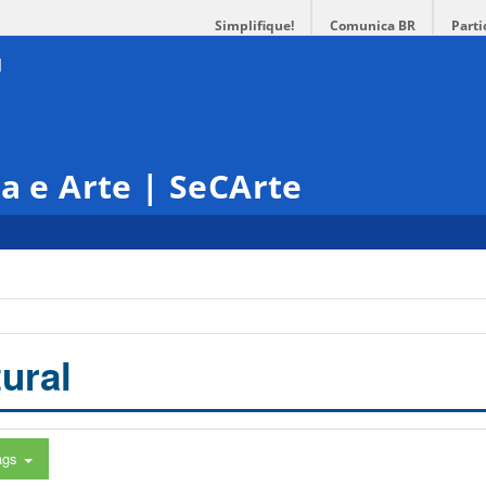
Simplifique!
Comunica BR
Parti
ra e Arte | SeCArte
ural
ags