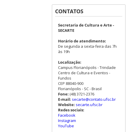
CONTATOS
Secretaria de Cultura e Arte -
SECARTE
Horário de atendimento:
De segunda a sexta-feira das 7h
às 19h
Localização:
Campus Florianópolis - Trindade
Centro de Cultura e Eventos -
Fundos
CEP 88040-900
Florianópolis - SC - Brasil
Fone:
(48) 3721-2376
E-mail:
secarte@contato.ufsc.br
Website:
secarte.ufsc.br
Redes sociais:
Facebook
Instagram
YouTube