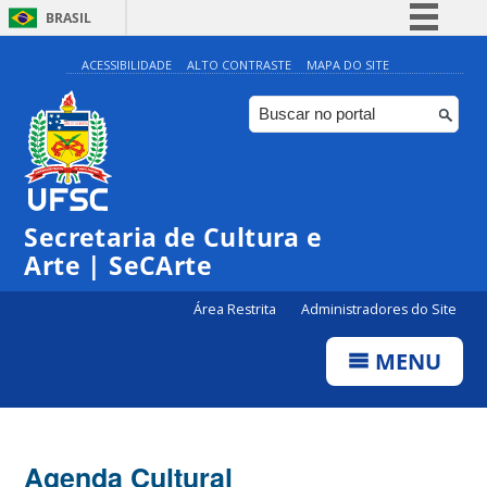
BRASIL
Simplifique!
ACESSIBILIDADE
ALTO CONTRASTE
MAPA DO SITE
Comunica BR
Participe
Acesso à informação
Legislação
Secretaria de Cultura e
Canais
Arte | SeCArte
Área Restrita
Administradores do Site
MENU
Agenda Cultural