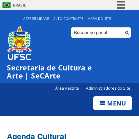
BRASIL
Simplifique!
ACESSIBILIDADE
ALTO CONTRASTE
MAPA DO SITE
Comunica BR
Participe
Acesso à informação
0:00
Legislação
Secretaria de Cultura e
1:00
Canais
Arte | SeCArte
2:00
Área Restrita
Administradores do Site
MENU
3:00
4:00
Agenda Cultural