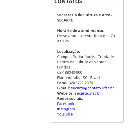
CONTATOS
Secretaria de Cultura e Arte -
SECARTE
Horário de atendimento:
De segunda a sexta-feira das 7h
às 19h
Localização:
Campus Florianópolis - Trindade
Centro de Cultura e Eventos -
Fundos
CEP 88040-900
Florianópolis - SC - Brasil
Fone:
(48) 3721-2376
E-mail:
secarte@contato.ufsc.br
Website:
secarte.ufsc.br
Redes sociais:
Facebook
Instagram
YouTube