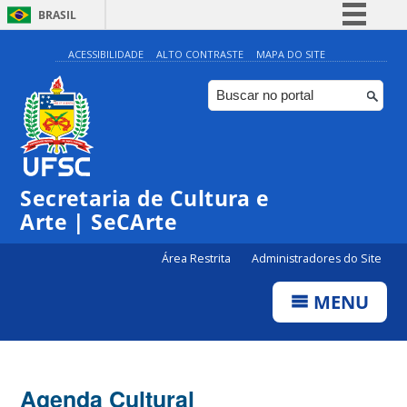
BRASIL
Simplifique!
ACESSIBILIDADE
ALTO CONTRASTE
MAPA DO SITE
Comunica BR
Participe
Acesso à informação
Legislação
Secretaria de Cultura e
Canais
Arte | SeCArte
Área Restrita
Administradores do Site
MENU
Agenda Cultural