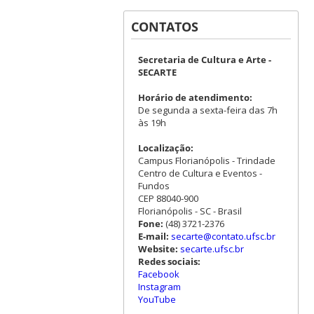
CONTATOS
Secretaria de Cultura e Arte -
SECARTE
Horário de atendimento:
De segunda a sexta-feira das 7h
às 19h
Localização:
Campus Florianópolis - Trindade
Centro de Cultura e Eventos -
Fundos
CEP 88040-900
Florianópolis - SC - Brasil
Fone:
(48) 3721-2376
E-mail:
secarte@contato.ufsc.br
Website:
secarte.ufsc.br
Redes sociais:
Facebook
Instagram
YouTube