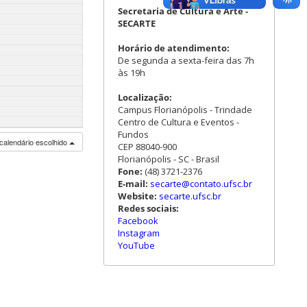
Secretaria de Cultura e Arte -
SECARTE
Horário de atendimento:
De segunda a sexta-feira das 7h
às 19h
Localização:
Campus Florianópolis - Trindade
Centro de Cultura e Eventos -
Fundos
calendário escolhido
CEP 88040-900
Florianópolis - SC - Brasil
Fone:
(48) 3721-2376
E-mail:
secarte@contato.ufsc.br
Website:
secarte.ufsc.br
Redes sociais:
Facebook
Instagram
YouTube