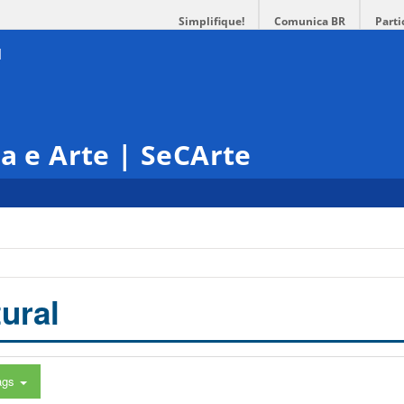
Simplifique!
Comunica BR
Parti
ra e Arte | SeCArte
ural
ags