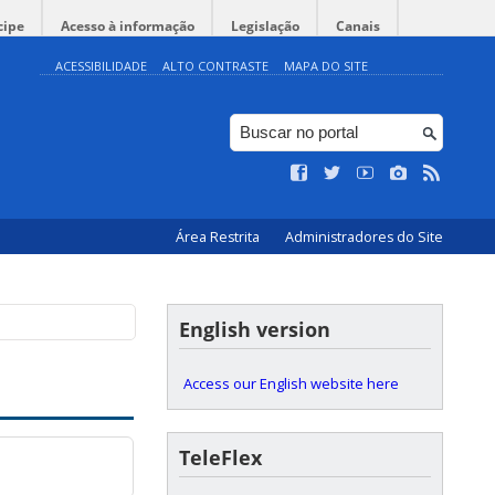
cipe
Acesso à informação
Legislação
Canais
ACESSIBILIDADE
ALTO CONTRASTE
MAPA DO SITE
Área Restrita
Administradores do Site
English version
Access our English website here
TeleFlex