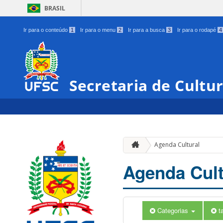
BRASIL
Ir para o conteúdo
1
Ir para o menu
2
Ir para a busca
3
Ir para o rodapé
4
Secretaria de Cultu
Agenda Cultural
Agenda Cult
Categorias
t