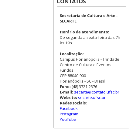
CONTATOS
Secretaria de Cultura e Arte -
SECARTE
Horário de atendimento:
De segunda a sexta-feira das 7h
às 19h
Localização:
Campus Florianópolis - Trindade
Centro de Cultura e Eventos -
Fundos
CEP 88040-900
Florianópolis - SC - Brasil
Fone:
(48) 3721-2376
E-mail:
secarte@contato.ufsc.br
Website:
secarte.ufsc.br
Redes sociais:
Facebook
Instagram
YouTube