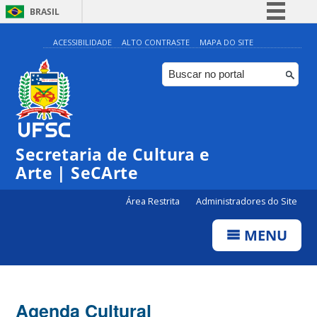
BRASIL
Simplifique!
ACESSIBILIDADE
ALTO CONTRASTE
MAPA DO SITE
Comunica BR
Participe
Acesso à informação
0:00
Legislação
Secretaria de Cultura e
1:00
Canais
Arte | SeCArte
2:00
Área Restrita
Administradores do Site
MENU
3:00
4:00
Agenda Cultural