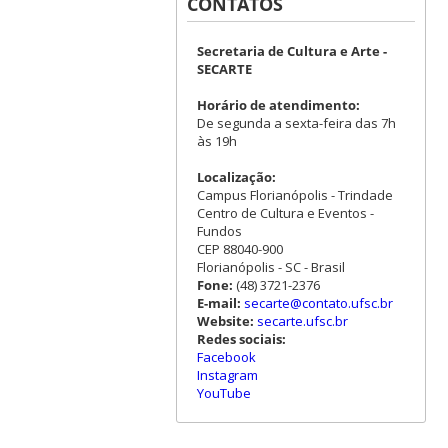
CONTATOS
Secretaria de Cultura e Arte -
SECARTE
Horário de atendimento:
De segunda a sexta-feira das 7h
às 19h
Localização:
Campus Florianópolis - Trindade
Centro de Cultura e Eventos -
Fundos
CEP 88040-900
Florianópolis - SC - Brasil
Fone:
(48) 3721-2376
E-mail:
secarte@contato.ufsc.br
Website:
secarte.ufsc.br
Redes sociais:
Facebook
Instagram
YouTube