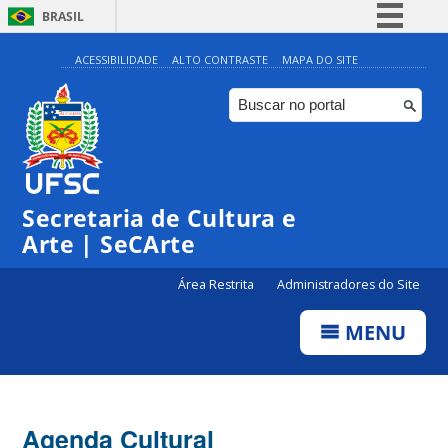
BRASIL
Simplifique!
ACESSIBILIDADE
ALTO CONTRASTE
MAPA DO SITE
Comunica BR
Participe
Acesso à informação
0:00
Legislação
Secretaria de Cultura e
1:00
Canais
Arte | SeCArte
2:00
Área Restrita
Administradores do Site
MENU
3:00
4:00
Agenda Cultural