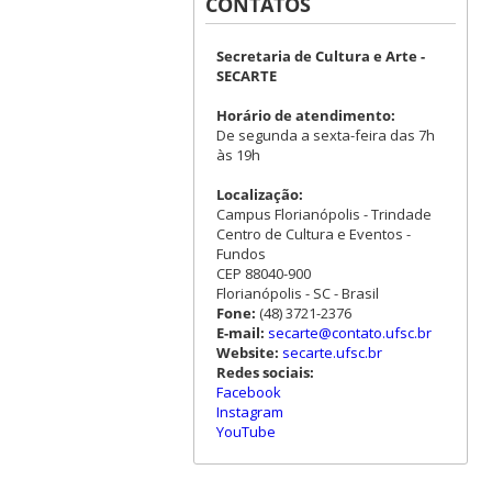
CONTATOS
Secretaria de Cultura e Arte -
SECARTE
Horário de atendimento:
De segunda a sexta-feira das 7h
às 19h
Localização:
Campus Florianópolis - Trindade
Centro de Cultura e Eventos -
Fundos
CEP 88040-900
Florianópolis - SC - Brasil
Fone:
(48) 3721-2376
E-mail:
secarte@contato.ufsc.br
Website:
secarte.ufsc.br
Redes sociais:
Facebook
Instagram
YouTube