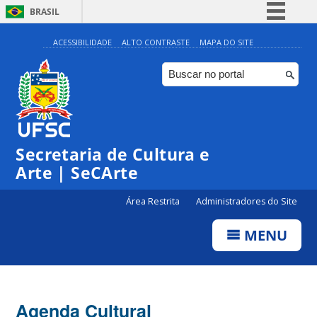
BRASIL
Simplifique!
ACESSIBILIDADE
ALTO CONTRASTE
MAPA DO SITE
Comunica BR
Participe
Acesso à informação
0:00
Legislação
Secretaria de Cultura e
1:00
Canais
Arte | SeCArte
2:00
Área Restrita
Administradores do Site
MENU
3:00
4:00
Agenda Cultural