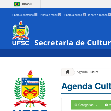
BRASIL
Ir para o conteúdo
1
Ir para o menu
2
Ir para a busca
3
Ir para o rodapé
4
Secretaria de Cultu
Agenda Cultural
Agenda Cult
Categorias
t