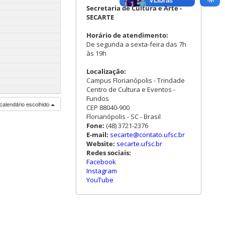
Secretaria de Cultura e Arte -
SECARTE
Horário de atendimento:
De segunda a sexta-feira das 7h
às 19h
Localização:
Campus Florianópolis - Trindade
Centro de Cultura e Eventos -
Fundos
calendário escolhido
CEP 88040-900
Florianópolis - SC - Brasil
Fone:
(48) 3721-2376
E-mail:
secarte@contato.ufsc.br
Website:
secarte.ufsc.br
Redes sociais:
Facebook
Instagram
YouTube