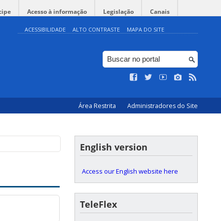
cipe
Acesso à informação
Legislação
Canais
ACESSIBILIDADE
ALTO CONTRASTE
MAPA DO SITE
Área Restrita
Administradores do Site
English version
Access our English website here
TeleFlex