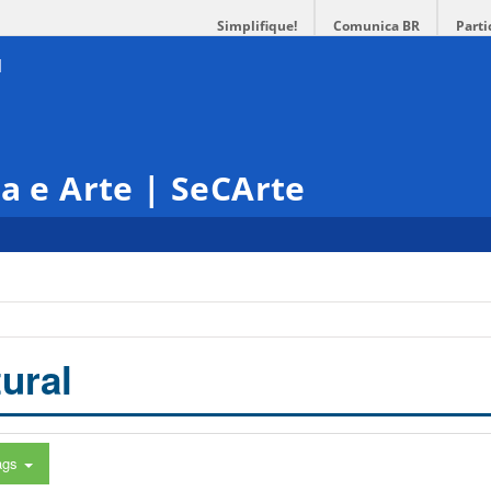
Simplifique!
Comunica BR
Parti
ra e Arte | SeCArte
ural
ags