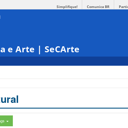
Simplifique!
Comunica BR
Parti
ra e Arte | SeCArte
ural
ags