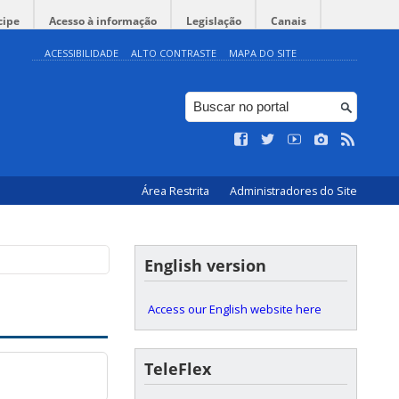
cipe
Acesso à informação
Legislação
Canais
ACESSIBILIDADE
ALTO CONTRASTE
MAPA DO SITE
Área Restrita
Administradores do Site
English version
Access our English website here
TeleFlex