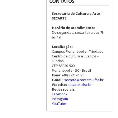
CONTATOS
Secretaria de Cultura e Arte -
SECARTE
Horário de atendimento:
De segunda a sexta-feira das 7h
às 19h
Localização:
Campus Florianópolis - Trindade
Centro de Cultura e Eventos -
Fundos
CEP 88040-900
Florianópolis - SC - Brasil
Fone:
(48) 3721-2376
E-mail:
secarte@contato.ufsc.br
Website:
secarte.ufsc.br
Redes sociais:
Facebook
Instagram
YouTube