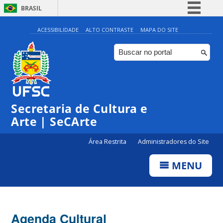
BRASIL
Simplifique!
ACESSIBILIDADE
ALTO CONTRASTE
MAPA DO SITE
Comunica BR
Participe
Acesso à informação
0:00
Legislação
Secretaria de Cultura e
1:00
Canais
Arte | SeCArte
2:00
Área Restrita
Administradores do Site
MENU
3:00
4:00
Agenda Cultural