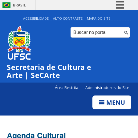
BRASIL
Simplifique!
ACESSIBILIDADE
ALTO CONTRASTE
MAPA DO SITE
Comunica BR
Participe
Acesso à informação
0:00
Legislação
Secretaria de Cultura e
1:00
Canais
Arte | SeCArte
2:00
Área Restrita
Administradores do Site
MENU
3:00
4:00
Agenda Cultural