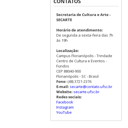
CONTATOS
Secretaria de Cultura e Arte -
SECARTE
Horário de atendimento:
De segunda a sexta-feira das 7h
às 19h
Localização:
Campus Florianópolis - Trindade
Centro de Cultura e Eventos -
Fundos
CEP 88040-900
Florianópolis - SC - Brasil
Fone:
(48) 3721-2376
E-mail:
secarte@contato.ufsc.br
Website:
secarte.ufsc.br
Redes sociais:
Facebook
Instagram
YouTube