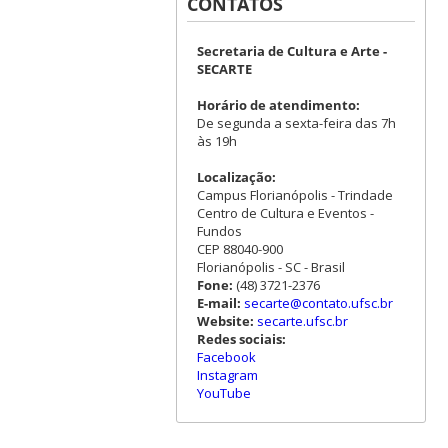
CONTATOS
Secretaria de Cultura e Arte -
SECARTE
Horário de atendimento:
De segunda a sexta-feira das 7h
às 19h
Localização:
Campus Florianópolis - Trindade
Centro de Cultura e Eventos -
Fundos
CEP 88040-900
Florianópolis - SC - Brasil
Fone:
(48) 3721-2376
E-mail:
secarte@contato.ufsc.br
Website:
secarte.ufsc.br
Redes sociais:
Facebook
Instagram
YouTube