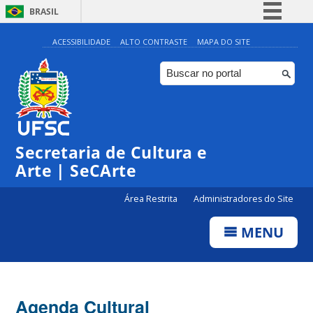
BRASIL
Simplifique!
ACESSIBILIDADE
ALTO CONTRASTE
MAPA DO SITE
Comunica BR
Participe
Acesso à informação
0:00
Legislação
Secretaria de Cultura e
1:00
Canais
Arte | SeCArte
2:00
Área Restrita
Administradores do Site
MENU
3:00
4:00
Agenda Cultural