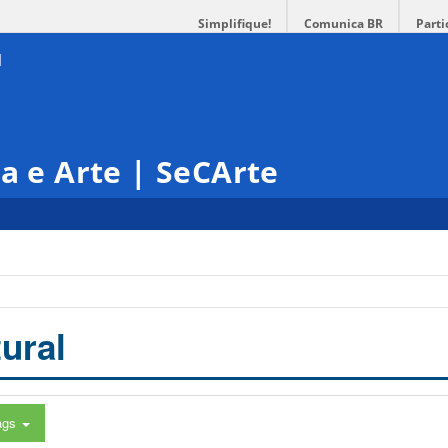
Simplifique!
Comunica BR
Parti
ra e Arte | SeCArte
ural
ags