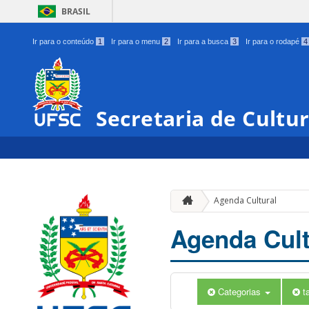
BRASIL
Ir para o conteúdo
1
Ir para o menu
2
Ir para a busca
3
Ir para o rodapé
4
Secretaria de Cultu
Agenda Cultural
Agenda Cult
Categorias
t