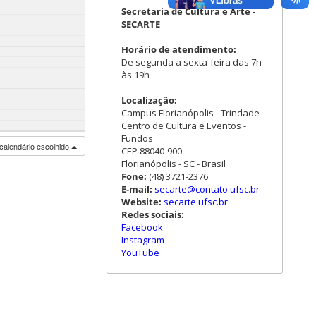
Secretaria de Cultura e Arte -
SECARTE
Horário de atendimento:
De segunda a sexta-feira das 7h
às 19h
Localização:
Campus Florianópolis - Trindade
Centro de Cultura e Eventos -
Fundos
calendário escolhido
CEP 88040-900
Florianópolis - SC - Brasil
Fone:
(48) 3721-2376
E-mail:
secarte@contato.ufsc.br
Website:
secarte.ufsc.br
Redes sociais:
Facebook
Instagram
YouTube