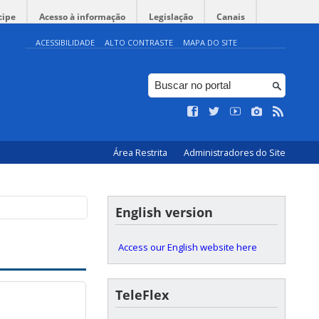
cipe
Acesso à informação
Legislação
Canais
ACESSIBILIDADE
ALTO CONTRASTE
MAPA DO SITE
Área Restrita
Administradores do Site
English version
Access our English website here
TeleFlex