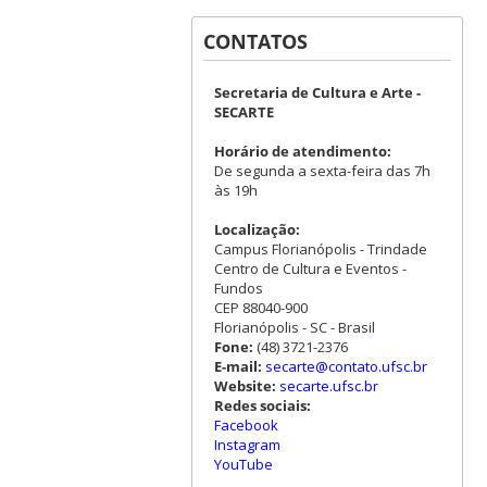
CONTATOS
Secretaria de Cultura e Arte -
SECARTE
Horário de atendimento:
De segunda a sexta-feira das 7h
às 19h
Localização:
Campus Florianópolis - Trindade
Centro de Cultura e Eventos -
Fundos
CEP 88040-900
Florianópolis - SC - Brasil
Fone:
(48) 3721-2376
E-mail:
secarte@contato.ufsc.br
Website:
secarte.ufsc.br
Redes sociais:
Facebook
Instagram
YouTube