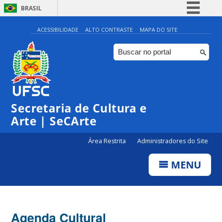
BRASIL
Simplifique!
ACESSIBILIDADE
ALTO CONTRASTE
MAPA DO SITE
Comunica BR
Participe
Acesso à informação
Legislação
Secretaria de Cultura e
Canais
Arte | SeCArte
Área Restrita
Administradores do Site
MENU
Agenda Cultural