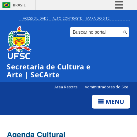
BRASIL
Simplifique!
ACESSIBILIDADE
ALTO CONTRASTE
MAPA DO SITE
Comunica BR
Participe
Acesso à informação
Legislação
Secretaria de Cultura e
Canais
Arte | SeCArte
Área Restrita
Administradores do Site
MENU
Agenda Cultural