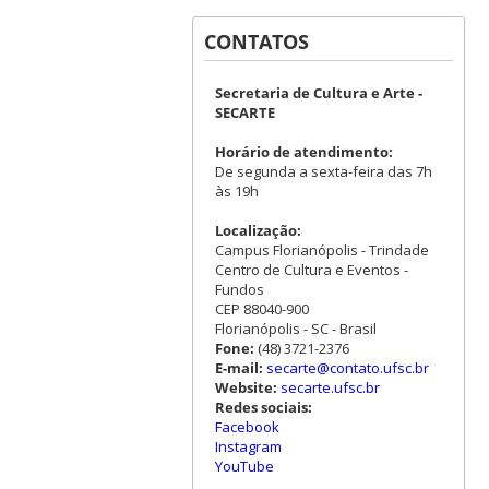
CONTATOS
Secretaria de Cultura e Arte -
SECARTE
Horário de atendimento:
De segunda a sexta-feira das 7h
às 19h
Localização:
Campus Florianópolis - Trindade
Centro de Cultura e Eventos -
Fundos
CEP 88040-900
Florianópolis - SC - Brasil
Fone:
(48) 3721-2376
E-mail:
secarte@contato.ufsc.br
Website:
secarte.ufsc.br
Redes sociais:
Facebook
Instagram
YouTube