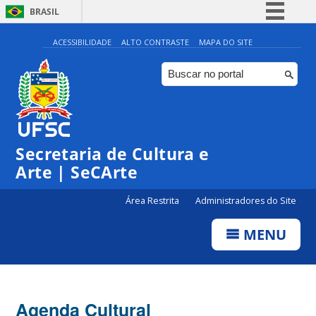
BRASIL
Simplifique!
ACESSIBILIDADE
ALTO CONTRASTE
MAPA DO SITE
Comunica BR
Participe
Acesso à informação
0:00
Legislação
Secretaria de Cultura e
1:00
Canais
Arte | SeCArte
2:00
Área Restrita
Administradores do Site
MENU
3:00
4:00
Agenda Cultural