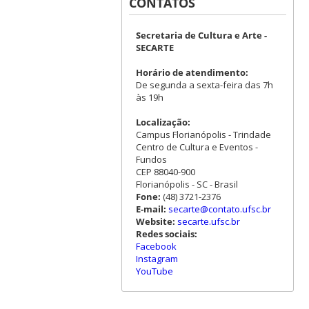
CONTATOS
Secretaria de Cultura e Arte -
SECARTE
Horário de atendimento:
De segunda a sexta-feira das 7h
às 19h
Localização:
Campus Florianópolis - Trindade
Centro de Cultura e Eventos -
Fundos
CEP 88040-900
Florianópolis - SC - Brasil
Fone:
(48) 3721-2376
E-mail:
secarte@contato.ufsc.br
Website:
secarte.ufsc.br
Redes sociais:
Facebook
Instagram
YouTube