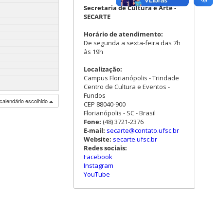
Secretaria de Cultura e Arte -
SECARTE
Horário de atendimento:
De segunda a sexta-feira das 7h
às 19h
Localização:
Campus Florianópolis - Trindade
Centro de Cultura e Eventos -
Fundos
calendário escolhido
CEP 88040-900
Florianópolis - SC - Brasil
Fone:
(48) 3721-2376
E-mail:
secarte@contato.ufsc.br
Website:
secarte.ufsc.br
Redes sociais:
Facebook
Instagram
YouTube