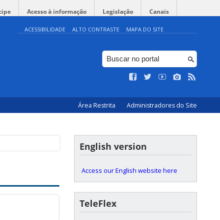
cipe
Acesso à informação
Legislação
Canais
ACESSIBILIDADE
ALTO CONTRASTE
MAPA DO SITE
Área Restrita
Administradores do Site
English version
Access our English website here
TeleFlex