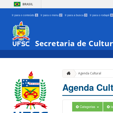
BRASIL
Ir para o conteúdo
1
Ir para o menu
2
Ir para a busca
3
Ir para o rodapé
4
Secretaria de Cultu
Agenda Cultural
Agenda Cult
Categorias
t