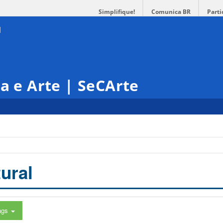
Simplifique!
Comunica BR
Parti
ra e Arte | SeCArte
ural
ags