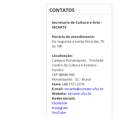
CONTATOS
Secretaria de Cultura e Arte -
SECARTE
Horário de atendimento:
De segunda a sexta-feira das 7h
às 19h
Localização:
Campus Florianópolis - Trindade
Centro de Cultura e Eventos -
Fundos
CEP 88040-900
Florianópolis - SC - Brasil
Fone:
(48) 3721-2376
E-mail:
secarte@contato.ufsc.br
Website:
secarte.ufsc.br
Redes sociais:
Facebook
Instagram
YouTube