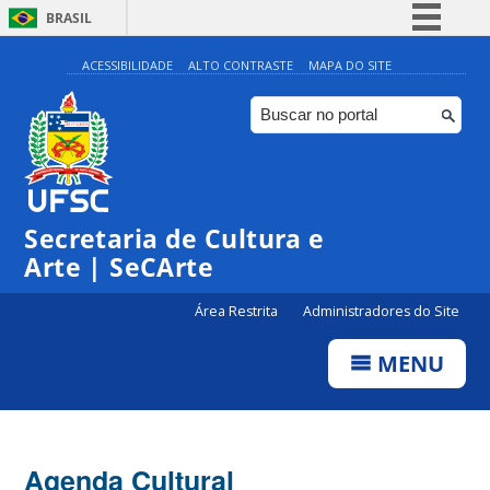
BRASIL
Simplifique!
ACESSIBILIDADE
ALTO CONTRASTE
MAPA DO SITE
Comunica BR
Participe
Acesso à informação
Legislação
Secretaria de Cultura e
Canais
Arte | SeCArte
Área Restrita
Administradores do Site
MENU
Agenda Cultural