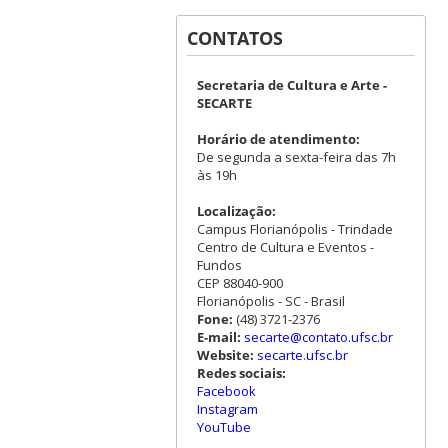
CONTATOS
Secretaria de Cultura e Arte -
SECARTE
Horário de atendimento:
De segunda a sexta-feira das 7h
às 19h
Localização:
Campus Florianópolis - Trindade
Centro de Cultura e Eventos -
Fundos
CEP 88040-900
Florianópolis - SC - Brasil
Fone:
(48) 3721-2376
E-mail:
secarte@contato.ufsc.br
Website:
secarte.ufsc.br
Redes sociais:
Facebook
Instagram
YouTube