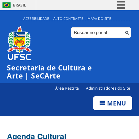
BRASIL
Simplifique!
ACESSIBILIDADE
ALTO CONTRASTE
MAPA DO SITE
Comunica BR
Participe
Acesso à informação
Legislação
Secretaria de Cultura e
Canais
Arte | SeCArte
Área Restrita
Administradores do Site
MENU
Agenda Cultural