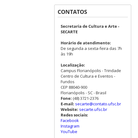
CONTATOS
Secretaria de Cultura e Arte -
SECARTE
Horário de atendimento:
De segunda a sexta-feira das 7h
às 19h
Localização:
Campus Florianópolis - Trindade
Centro de Cultura e Eventos -
Fundos
CEP 88040-900
Florianópolis - SC - Brasil
Fone:
(48) 3721-2376
E-mail:
secarte@contato.ufsc.br
Website:
secarte.ufsc.br
Redes sociais:
Facebook
Instagram
YouTube