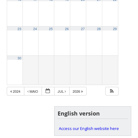
23
24
25
26
27
28
29
30
2024
MAIO
JUL
2026
English version
Access our English website here