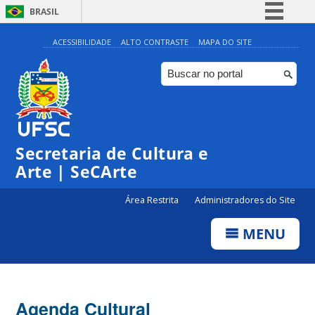
BRASIL
Simplifique!
ACESSIBILIDADE
ALTO CONTRASTE
MAPA DO SITE
Comunica BR
Participe
Acesso à informação
Legislação
Secretaria de Cultura e
Canais
Arte | SeCArte
Área Restrita
Administradores do Site
MENU
Agenda Cultural