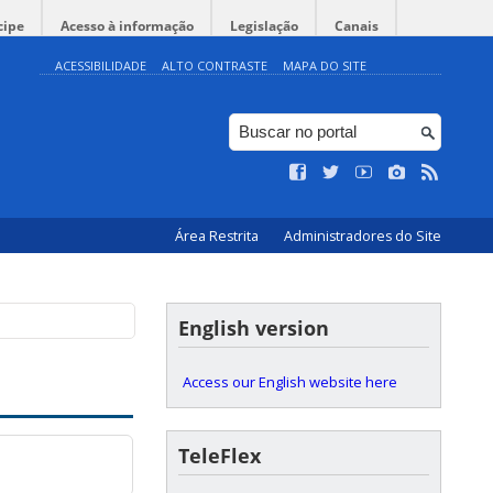
cipe
Acesso à informação
Legislação
Canais
ACESSIBILIDADE
ALTO CONTRASTE
MAPA DO SITE
Área Restrita
Administradores do Site
English version
Access our English website here
TeleFlex