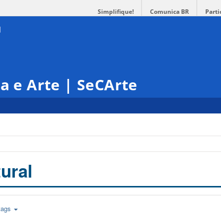
Simplifique!
Comunica BR
Parti
ra e Arte | SeCArte
ural
tags