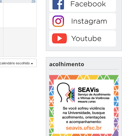
8
29
calendário escolhido
acolhimento