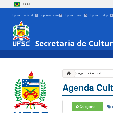
BRASIL
Ir para o conteúdo
1
Ir para o menu
2
Ir para a busca
3
Ir para o rodapé
4
Secretaria de Cultu
Agenda Cultural
Agenda Cult
Categorias