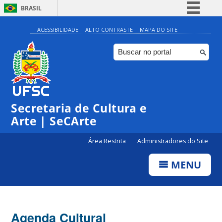
BRASIL
Simplifique!
ACESSIBILIDADE
ALTO CONTRASTE
MAPA DO SITE
Comunica BR
Participe
Acesso à informação
Legislação
Secretaria de Cultura e
Canais
Arte | SeCArte
Área Restrita
Administradores do Site
MENU
Agenda Cultural