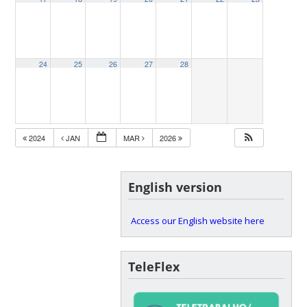
24
25
26
27
28
2024
JAN
MAR
2026
English version
Access our English website here
TeleFlex