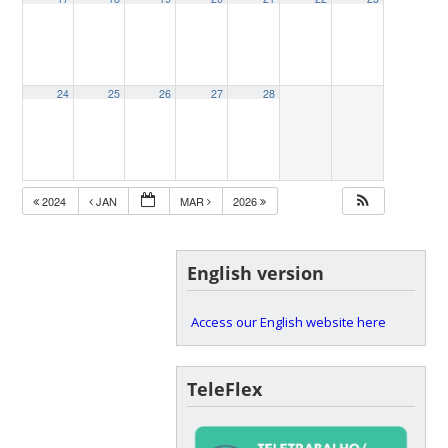
24
25
26
27
28
2024
JAN
MAR
2026
English version
Access our English website here
TeleFlex