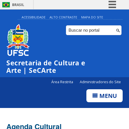
BRASIL
Simplifique!
ACESSIBILIDADE
ALTO CONTRASTE
MAPA DO SITE
Comunica BR
Participe
Acesso à informação
Legislação
Secretaria de Cultura e
Canais
Arte | SeCArte
Área Restrita
Administradores do Site
MENU
Agenda Cultural