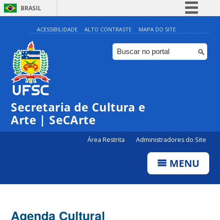
BRASIL
Simplifique!
ACESSIBILIDADE
ALTO CONTRASTE
MAPA DO SITE
Comunica BR
Participe
Acesso à informação
Legislação
Secretaria de Cultura e
Canais
Arte | SeCArte
Área Restrita
Administradores do Site
MENU
Agenda Cultural