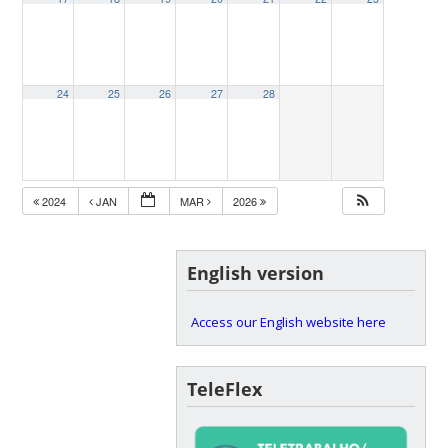
24
25
26
27
28
2024
JAN
MAR
2026
English version
Access our English website here
TeleFlex