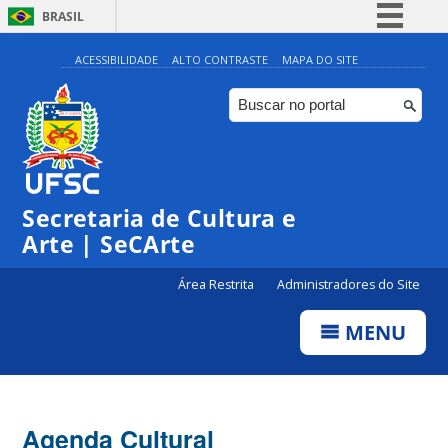
BRASIL
Simplifique!
ACESSIBILIDADE
ALTO CONTRASTE
MAPA DO SITE
Comunica BR
Participe
Acesso à informação
Legislação
Secretaria de Cultura e
Canais
Arte | SeCArte
Área Restrita
Administradores do Site
MENU
Agenda Cultural