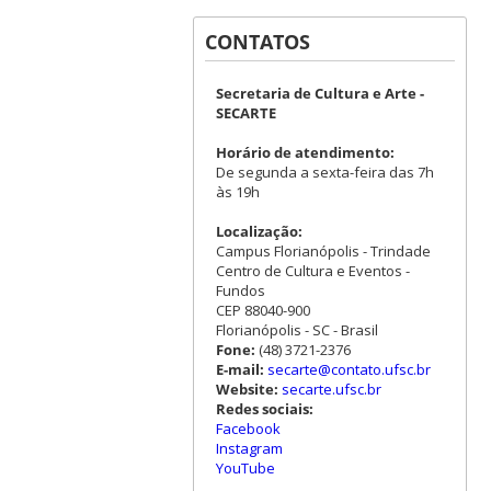
CONTATOS
Secretaria de Cultura e Arte -
SECARTE
Horário de atendimento:
De segunda a sexta-feira das 7h
às 19h
Localização:
Campus Florianópolis - Trindade
Centro de Cultura e Eventos -
Fundos
CEP 88040-900
Florianópolis - SC - Brasil
Fone:
(48) 3721-2376
E-mail:
secarte@contato.ufsc.br
Website:
secarte.ufsc.br
Redes sociais:
Facebook
Instagram
YouTube