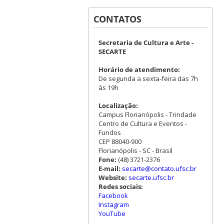
CONTATOS
Secretaria de Cultura e Arte -
SECARTE
Horário de atendimento:
De segunda a sexta-feira das 7h
às 19h
Localização:
Campus Florianópolis - Trindade
Centro de Cultura e Eventos -
Fundos
CEP 88040-900
Florianópolis - SC - Brasil
Fone:
(48) 3721-2376
E-mail:
secarte@contato.ufsc.br
Website:
secarte.ufsc.br
Redes sociais:
Facebook
Instagram
YouTube