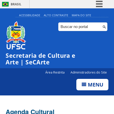
BRASIL
Simplifique!
ACESSIBILIDADE
ALTO CONTRASTE
MAPA DO SITE
Comunica BR
Participe
Acesso à informação
Legislação
Secretaria de Cultura e
Canais
Arte | SeCArte
Área Restrita
Administradores do Site
MENU
Agenda Cultural