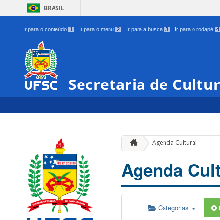
BRASIL
Ir para o conteúdo
1
Ir para o menu
2
Ir para a busca
3
Ir para o rodapé
4
Secretaria de Cultu
Agenda Cultural
Agenda Cult
Categorias