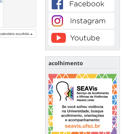
0
calendário escolhido
acolhimento