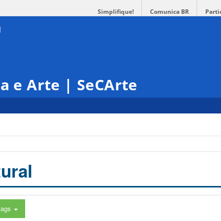
Simplifique!
Comunica BR
Parti
ra e Arte | SeCArte
ural
tags