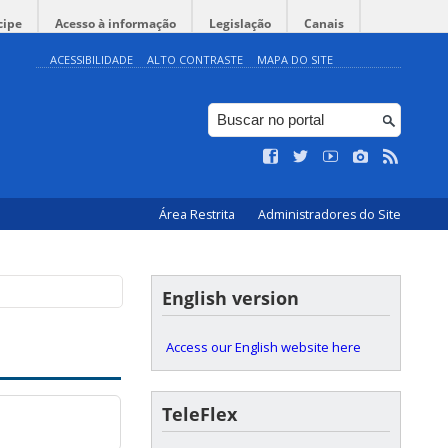
cipe
Acesso à informação
Legislação
Canais
ACESSIBILIDADE
ALTO CONTRASTE
MAPA DO SITE
Área Restrita
Administradores do Site
English version
Access our English website here
TeleFlex