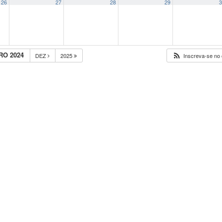
26
27
28
29
3
O 2024
DEZ
2025
Inscreva-se no 