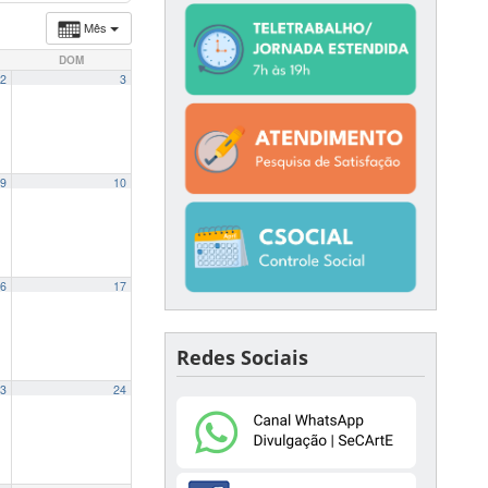
Mês
DOM
2
3
9
10
6
17
Redes Sociais
3
24