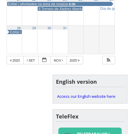
Edital | atividades na área de música
8:00
Dia de gratuidade |
II Torneio de Xadrez Aberto UFSC
18:00
28
29
30
31
Edital | atividades na área de música
2023
SET
NOV
2025
English version
Access our English website here
TeleFlex