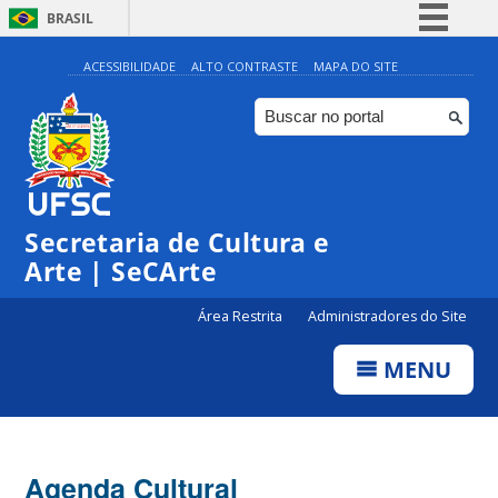
BRASIL
Simplifique!
ACESSIBILIDADE
ALTO CONTRASTE
MAPA DO SITE
Comunica BR
Participe
Acesso à informação
Legislação
Secretaria de Cultura e
Canais
Arte | SeCArte
Área Restrita
Administradores do Site
MENU
Agenda Cultural