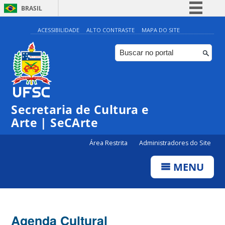
BRASIL
Simplifique!
ACESSIBILIDADE
ALTO CONTRASTE
MAPA DO SITE
Comunica BR
Participe
Acesso à informação
Legislação
Secretaria de Cultura e
Canais
Arte | SeCArte
Área Restrita
Administradores do Site
MENU
Agenda Cultural