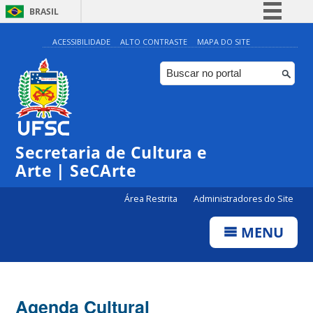
BRASIL
Simplifique!
ACESSIBILIDADE
ALTO CONTRASTE
MAPA DO SITE
Comunica BR
Participe
Acesso à informação
Legislação
Secretaria de Cultura e
Canais
Arte | SeCArte
Área Restrita
Administradores do Site
MENU
Agenda Cultural